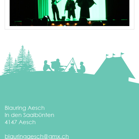
Blauring Aesch
In den Saalbünten
4147
Aesch
blauringaesch@gmx.ch